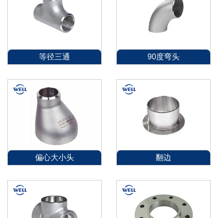
等径三通
90度弯头
偏心大小头
翻边