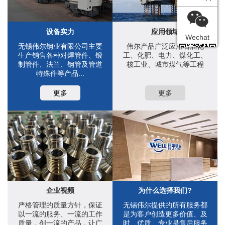
设备实力
应用领域
Wechat
无锡伟尔钢业有限公司主要
伟尔产品广泛应用石油化
生产销售各种对焊管件、锻
工、化肥、电力、煤化工、
制管件、法兰、钢管及管道
核工业、城市煤气等工程
特殊件等产品...
更多
更多
企业视频
为什么选择我们?
严格管理的质量方针，保证
无锡伟尔提供的所有服务都
以一流的服务、一流的工作
是为客户创造更多价值、及
质量，创一流的产品，让广
时、优质、专业是售后服务